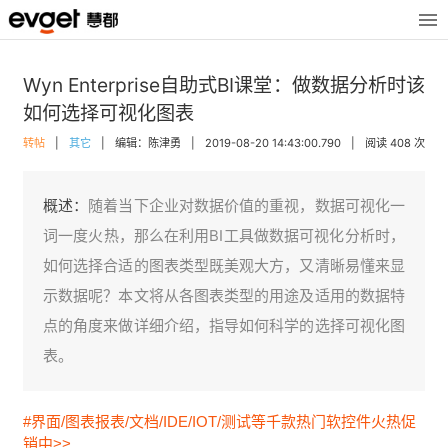
Wyn Enterprise自助式BI课堂：做数据分析时该
如何选择可视化图表
转帖
|
其它
|
编辑：陈津勇
|
2019-08-20 14:43:00.790
|
阅读 408 次
概述：
随着当下企业对数据价值的重视，数据可视化一
词一度火热，那么在利用BI工具做数据可视化分析时，
如何选择合适的图表类型既美观大方，又清晰易懂来显
示数据呢？本文将从各图表类型的用途及适用的数据特
点的角度来做详细介绍，指导如何科学的选择可视化图
表。
#界面/图表报表/文档/IDE/IOT/测试等千款热门软控件火热促
销中>>