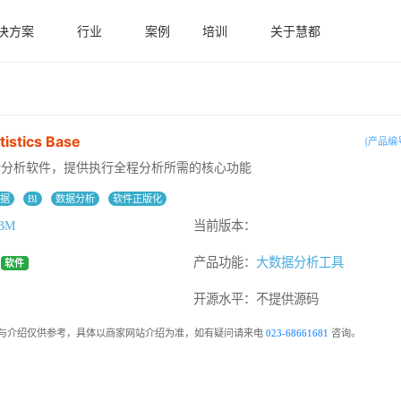
决方案
行业
案例
培训
关于慧都
tistics Base
(产品编号
计分析软件，提供执行全程分析所需的核心功能
数据
BI
数据分析
软件正版化
BM
当前版本：
：
产品功能：
大数据分析工具
软件
：
开源水平：
不提供源码
与介绍仅供参考，具体以商家网站介绍为准，如有疑问请来电
023-68661681
咨询。