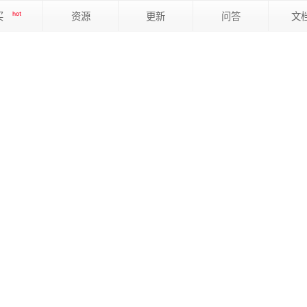
买
hot
资源
更新
问答
文
件，提供执行全程分析所需的核心功能。它易于使用，包含范围广泛的过程和技术，能帮
的统计分析工具。