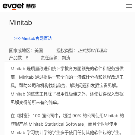
Minitab
>>>Minitab官网直达
国家或地区：美国
授权类型：
正式授权代理商
产品数：5
责任编辑：胡涛
Minitab 是质量改进和统计学教育方面领先的软件和服务提供
商。Minitab 通过提供一套全面的一流统计分析和过程改进工
具，帮助公司和机构找出趋势、解决问题和发掘宝贵见解。
Minitab 的这些工具除了易用性极佳之外，还使获得深入数据
见解变得前所未有的简单。
[产品教程]
Minitab小技巧：大残差的条件格式和预测变量的异常组合
[产品教程]
Minitab小技巧：使用热图可视化的五种热门方法
在《财富》 100 强公司中，超过 90% 的公司使用Minitab 的
[产品教程]
Minitab小技巧：用Workspace可视化跟踪已计划项目的
旗舰产品 Minitab Statistical Software，而且全世界使用
[产品教程]
Minitab小技巧：有关Minitab Workspace中的RACI的全
[产品教程]
Minitab小技巧：机器学习下的多元回归
Minitab 学习统计学的学生多于使用任何其他软件包的学生。