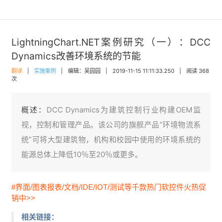
LightningChart.NET案例研究（一）：DCC
Dynamics改善环境系统的节能
翻译
|
实施案例
|
编辑：吴园园
|
2019-11-15 11:11:33.250
|
阅读 368
次
概述：
DCC Dynamics为建筑控制行业构建OEM监
视，控制和管理产品。该公司的旗舰产品“环境物流系
统”可将大型建筑物，机构和校园中使用的环境系统的
能源总体上降低10％至20％或更多。
#界面/图表报表/文档/IDE/IOT/测试等千款热门软控件火热促
销中>>
相关链接：