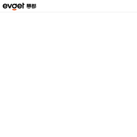
视频课程
>
DevExpress Winforms 中文完整教学
>
Document Manager之WidgetView视图介绍
登录
慧都网观看本视频