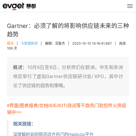
Gartner：必须了解的将影响供应链未来的三种
趋势
翻译
|
大数据新闻
|
编辑：况鱼杰
|
2020-10-15 14:16:41.667
|
阅读
106 次
概述：
10月6日至8日，分析师们在欧洲，中东和非洲
地区举行了虚拟Gartner供应链研讨会/ XPO，其中讨
论了供应链的趋势和策略。
#界面/图表报表/文档/IDE/IOT/测试等千款热门软控件火热促
销中>>
相关链接：
深度解析如何挑选适合自己的Hadoop平台